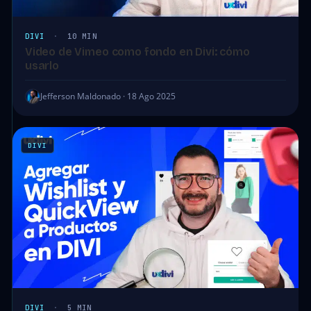
DIVI
·
10 MIN
Video de Vimeo como fondo en Divi: cómo
usarlo
Jefferson Maldonado · 18 Ago 2025
DIVI
DIVI
·
5 MIN