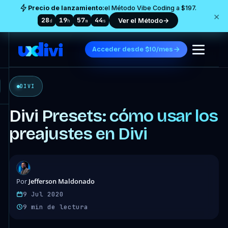
Precio de lanzamiento:
el Método Vibe Coding a $197.
×
28
19
57
43
Ver el Método
→
d
h
m
s
Acceder desde $10/mes
DIVI
Divi Presets: cómo usar los
preajustes en Divi
Jefferson Maldonado
Por
9 Jul 2020
9 min de lectura