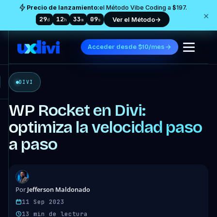
Precio de lanzamiento:
el Método Vibe Coding a $197.
×
29
12
33
08
Ver el Método
→
d
h
m
s
Acceder desde $10/mes
DIVI
WP Rocket en Divi:
optimiza la velocidad paso
a paso
Jefferson Maldonado
Por
11 Sep 2023
13 min de lectura