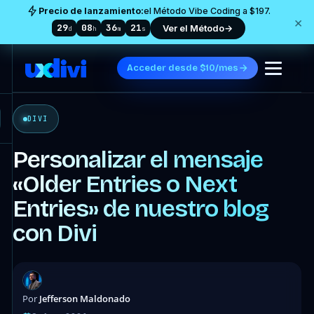
Precio de lanzamiento:
el Método Vibe Coding a $197.
×
29
08
36
19
Ver el Método
→
d
h
m
s
Acceder desde $10/mes
DIVI
Personalizar el mensaje
«Older Entries o Next
Entries» de nuestro blog
con Divi
Jefferson Maldonado
Por