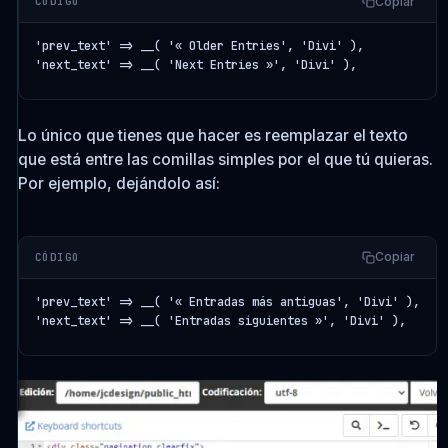
Copiar
CÓDIGO
'prev_text' => __( '« Older Entries', 'Divi' ),

'next_text' => __( 'Next Entries »', 'Divi' ),
Lo único que tienes que hacer es reemplazar el texto
que está entre las comillas simples por el que tú quieras.
Por ejemplo, dejándolo así:
Copiar
CÓDIGO
'prev_text' => __( '« Entradas más antiguas', 'Divi' ),

'next_text' => __( 'Entradas siguientes »', 'Divi' ),