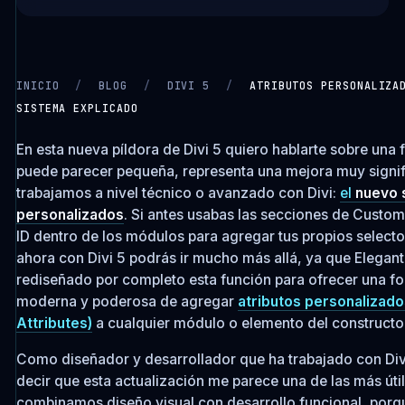
INICIO
/
BLOG
/
DIVI 5
/
ATRIBUTOS PERSONALIZA
SISTEMA EXPLICADO
CARGANDO VIDEO…
En esta nueva píldora de Divi 5 quiero hablarte sobre una
puede parecer pequeña, representa una mejora muy signif
trabajamos a nivel técnico o avanzado con Divi:
el
nuevo 
personalizados
. Si antes usabas las secciones de
Custom
ID
dentro de los módulos para agregar tus propios selector
ahora con Divi 5 podrás ir mucho más allá, ya que Elega
rediseñado por completo esta función para ofrecer una fo
moderna y poderosa de agregar
atributos personalizad
Attributes)
a cualquier módulo o elemento del constructo
Como diseñador y desarrollador que ha trabajado con Div
decir que esta actualización me parece una de las más úti
combinamos diseño visual con desarrollo funcional, porqu