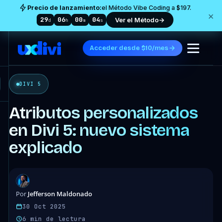
Precio de lanzamiento:
el Método Vibe Coding a $197.
×
29
06
00
02
Ver el Método
→
d
h
m
s
Acceder desde $10/mes
DIVI 5
Atributos personalizados
en Divi 5: nuevo sistema
explicado
Jefferson Maldonado
Por
30 Oct 2025
6 min de lectura