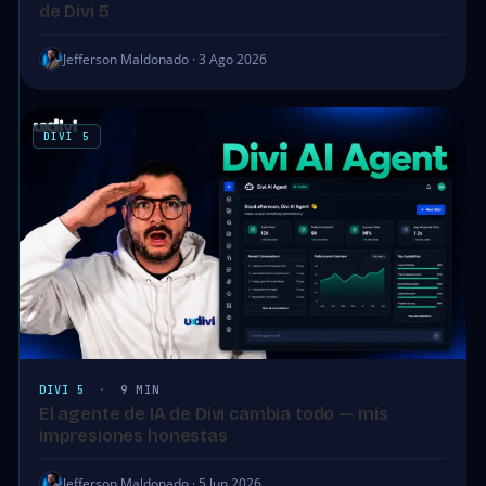
de Divi 5
Jefferson Maldonado · 3 Ago 2026
DIVI 5
DIVI 5
·
9 MIN
El agente de IA de Divi cambia todo — mis
impresiones honestas
Jefferson Maldonado · 5 Jun 2026