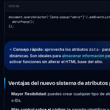
CÓDIGO
document.querySelector('[data-popup="abrir"]').addEventList
  abrirPopup();

});
⭐️
Consejo rápido:
aprovecha los atributos
para
data-
dinámicas. Son ideales para
almacenar información pe
activar funciones sin alterar el HTML base del sitio.
Ventajas del nuevo sistema de atributos
Mayor flexibilidad:
puedes crear cualquier tipo de atr
o IDs.
Más control sobre el código:
te permite identificar 