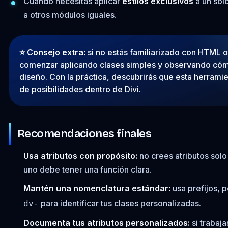
Cuando necesitas aplicar
estilos exclusivos
a un sol
a otros módulos iguales.
⭐️ Consejo extra:
si no estás familiarizado con HTML 
comenzar aplicando clases simples y observando cóm
diseño. Con la práctica, descubrirás que esta herram
de posibilidades dentro de Divi.
Recomendaciones finales
Usa atributos con propósito:
no crees atributos solo
uno debe tener una función clara.
Mantén una nomenclatura estándar:
usa prefijos, 
para identificar tus clases personalizadas.
dv-
Documenta tus atributos personalizados:
si trabaja