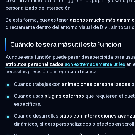
crear un atributo
y usarlo par
data-trigger="popup1"
personalizado de interacción.
De esta forma, puedes tener
diseños mucho más dinámic
directamente dentro del entorno visual de Divi, sin tocar
Cuándo te será más útil esta función
Aunque esta función puede pasar desapercibida para usuari
atributos personalizados
son extremadamente útiles
en 
necesitas precisión o integración técnica:
Cuando trabajas con
animaciones personalizadas
o 
Cuando usas
plugins externos
que requieren etiquet
específicas.
Cuando desarrollas
sitios con interacciones avanz
dinámicos, sliders personalizados o efectos en scroll