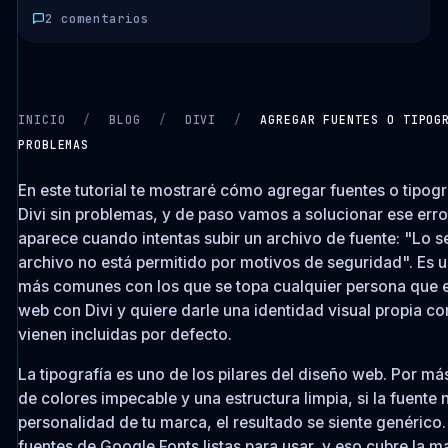
2 comentarios
INICIO
/
BLOG
/
DIVI
/
AGREGAR FUENTES O TIPOG
PROBLEMAS
CARGANDO VIDEO…
En este tutorial te mostraré cómo agregar fuentes o tipog
Divi sin problemas, y de paso vamos a solucionar ese err
aparece cuando intentas subir un archivo de fuente: "Lo s
archivo no está permitido por motivos de seguridad". Es 
más comunes con los que se topa cualquier persona que e
web con Divi y quiere darle una identidad visual propia co
vienen incluidas por defecto.
La tipografía es uno de los pilares del diseño web. Por má
de colores impecable y una estructura limpia, si la fuente
personalidad de tu marca, el resultado se siente genérico.
fuentes de Google Fonts listas para usar, y eso cubre la m