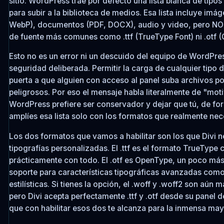
sitio. WordPress trae por defecto una lista blanca de tipo
para subir a la biblioteca de medios. Esa lista incluye im
WebP), documentos (PDF, DOCX), audio y video, pero NO 
de fuente más comunes como .ttf (TrueType Font) ni .otf 
Esto no es un error ni un descuido del equipo de WordPre
seguridad deliberada. Permitir la carga de cualquier tipo d
puerta a que alguien con acceso al panel suba archivos p
peligrosos. Por eso el mensaje habla literalmente de "mot
WordPress prefiere ser conservador y dejar que tú, de fo
amplíes esa lista solo con los formatos que realmente nec
Los dos formatos que vamos a habilitar son los que Divi n
tipografías personalizadas. El .ttf es el formato TrueType 
prácticamente con todo. El .otf es OpenType, un poco m
soporte para características tipográficas avanzadas como
estilísticas. Si tienes la opción, el .woff y .woff2 son aún 
pero Divi acepta perfectamente .ttf y .otf desde su panel d
que con habilitar esos dos te alcanza para la inmensa may