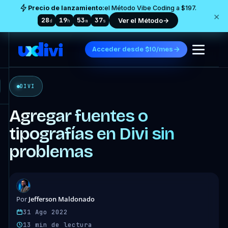
Precio de lanzamiento:
el Método Vibe Coding a $197.
×
28
19
53
34
Ver el Método
→
d
h
m
s
Acceder desde $10/mes
DIVI
Agregar fuentes o
tipografías en Divi sin
problemas
Jefferson Maldonado
Por
31 Ago 2022
13 min de lectura