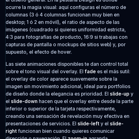
ocurre la magia visual: aquí configuras el número de
columnas (3 ó 4 columnas funcionan muy bien en
desktop; 1 ó 2 en móvil), el ratio de aspecto de las
imágenes (cuadrado si quieres uniformidad estricta,
4:3 para fotografías de producto, 16:9 si trabajas con
capturas de pantalla o mockups de sitios web) y, por
supuesto, el efecto de hover.
Las siete animaciones disponibles te dan control total
sobre el tono visual del overlay. El
fade
es el más sutil:
el overlay de color aparece suavemente sobre la
imagen sin movimiento adicional, ideal para portfolios
de diseño donde la elegancia es prioridad. El
slide-up
y
el
slide-down
hacen que el overlay entre desde la parte
inferior o superior de la tarjeta respectivamente,
creando una sensación de revelación muy efectiva en
presentaciones de servicios. El
slide-left
y el
slide-
right
funcionan bien cuando quieres comunicar
dirección o navegación. El
zoom-in
agranda