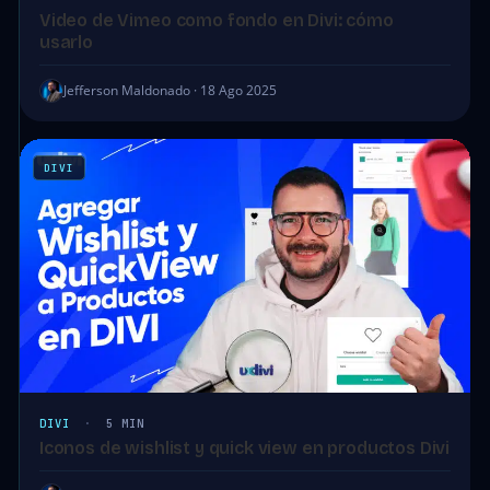
Video de Vimeo como fondo en Divi: cómo
usarlo
Jefferson Maldonado · 18 Ago 2025
DIVI
DIVI
·
5 MIN
Iconos de wishlist y quick view en productos Divi