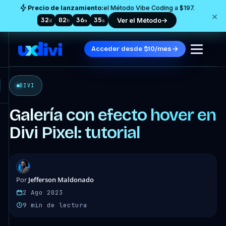
Precio de lanzamiento:
el Método Vibe Coding a $197.
×
32
02
36
33
Ver el Método
→
d
h
m
s
Acceder desde $10/mes
DIVI
Galería con efecto hover en
Divi Pixel: tutorial
Jefferson Maldonado
Por
2 Ago 2023
9 min de lectura