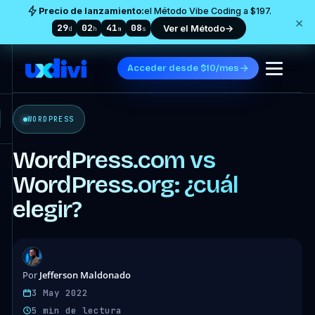
Precio de lanzamiento:
el Método Vibe Coding a $197.
×
29
02
41
06
Ver el Método
→
d
h
m
s
Acceder desde $10/mes
WORDPRESS
WordPress.com vs
WordPress.org: ¿cuál
elegir?
Jefferson Maldonado
Por
3 May 2022
5 min de lectura