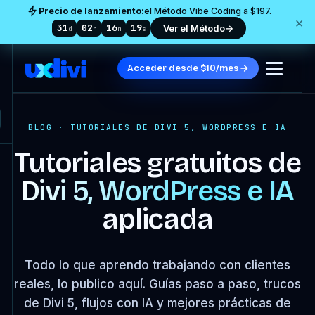
Precio de lanzamiento:
el Método Vibe Coding a $197.
×
31
02
16
18
Ver el Método
→
d
h
m
s
Acceder desde $10/mes
BLOG · TUTORIALES DE DIVI 5, WORDPRESS E IA
Tutoriales gratuitos de
Divi 5, WordPress e IA
aplicada
Todo lo que aprendo trabajando con clientes
reales, lo publico aquí. Guías paso a paso, trucos
de Divi 5, flujos con IA y mejores prácticas de