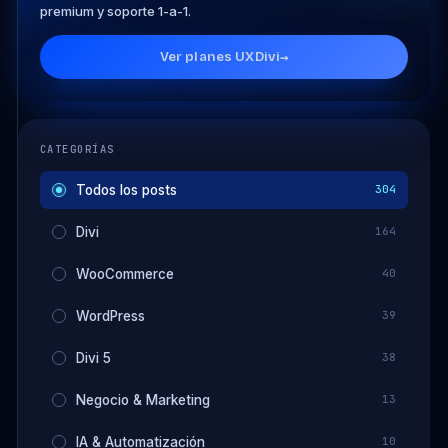
premium y soporte 1-a-1.
Ver planes UXDivi
→
CATEGORÍAS
Todos los posts
304
Divi
164
WooCommerce
40
WordPress
39
Divi 5
38
Negocio & Marketing
13
IA & Automatización
10