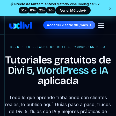
Precio de lanzamiento:
el Método Vibe Coding a $197.
×
31
09
21
35
Ver el Método
→
d
h
m
s
Acceder desde $10/mes
BLOG · TUTORIALES DE DIVI 5, WORDPRESS E IA
Tutoriales gratuitos de
Divi 5, WordPress e IA
aplicada
Todo lo que aprendo trabajando con clientes
reales, lo publico aquí. Guías paso a paso, trucos
de Divi 5, flujos con IA y mejores prácticas de