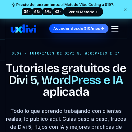
Precio de lanzamiento:
el Método Vibe Coding a $197.
×
30
08
39
42
Ver el Método
→
d
h
m
s
Acceder desde $10/mes
BLOG · TUTORIALES DE DIVI 5, WORDPRESS E IA
Tutoriales gratuitos de
Divi 5, WordPress e IA
aplicada
Todo lo que aprendo trabajando con clientes
reales, lo publico aquí. Guías paso a paso, trucos
de Divi 5, flujos con IA y mejores prácticas de