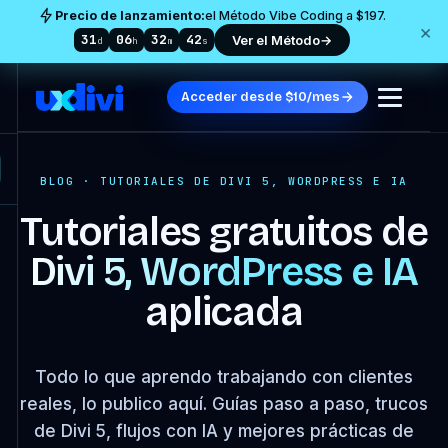
Precio de lanzamiento:
el Método Vibe Coding a $197.
×
31
06
32
41
Ver el Método
→
d
h
m
s
Acceder desde $10/mes
BLOG · TUTORIALES DE DIVI 5, WORDPRESS E IA
Tutoriales gratuitos de
Divi 5, WordPress e IA
aplicada
Todo lo que aprendo trabajando con clientes
reales, lo publico aquí. Guías paso a paso, trucos
de Divi 5, flujos con IA y mejores prácticas de