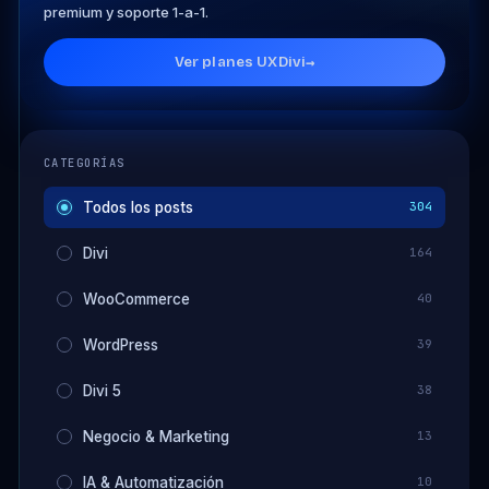
premium y soporte 1-a-1.
Ver planes UXDivi
→
CATEGORÍAS
Todos los posts
304
Divi
164
WooCommerce
40
WordPress
39
Divi 5
38
Negocio & Marketing
13
IA & Automatización
10