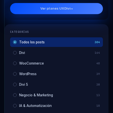
Ver planes UXDivi
→
CATEGORÍAS
Todos los posts
304
Divi
164
WooCommerce
40
WordPress
39
Divi 5
38
Negocio & Marketing
13
IA & Automatización
10