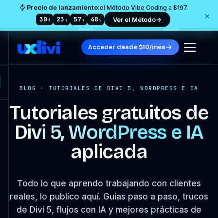
Precio de lanzamiento:
el Método Vibe Coding a $197.
×
30
23
57
47
Ver el Método
→
d
h
m
s
Acceder desde $10/mes
BLOG · TUTORIALES DE DIVI 5, WORDPRESS E IA
Tutoriales gratuitos de
Divi 5, WordPress e IA
aplicada
Todo lo que aprendo trabajando con clientes
reales, lo publico aquí. Guías paso a paso, trucos
de Divi 5, flujos con IA y mejores prácticas de