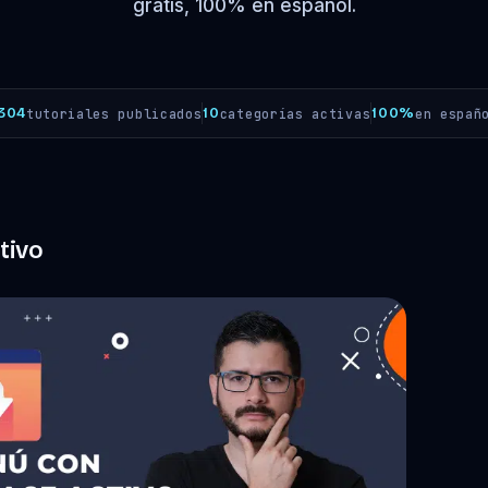
gratis, 100% en español.
304
10
100%
tutoriales publicados
categorías activas
en españ
tivo