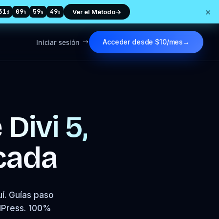
×
31
09
59
49
Ver el Método
→
d
h
m
s
Iniciar sesión
Acceder desde $10/mes
→
$
e
Divi 5,
cada
í. Guías paso
rdPress. 100%