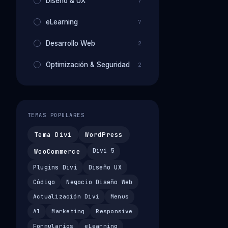
Diseño & UX
7
eLearning
7
Desarrollo Web
2
Optimización & Seguridad
2
TEMAS POPULARES
Tema Divi
WordPress
Divi 5
WooCommerce
Plugins Divi
Diseño UX
Código
Negocio Diseño Web
Actualización Divi
Menus
AI
Marketing
Responsive
Formularios
eLearning