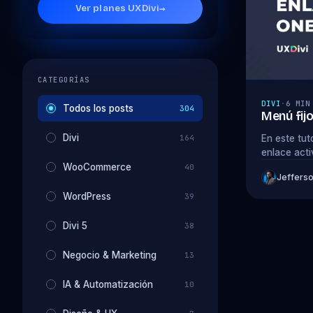
Ver planes UXDivi
→
CATEGORÍAS
DIVI
·
6 MIN
Todos los posts
304
Menú fijo
Divi
164
En este tut
enlace acti
WooCommerce
40
Jeffers
WordPress
39
Divi 5
38
Negocio & Marketing
13
IA & Automatización
10