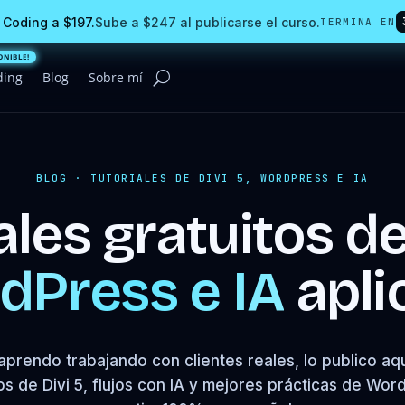
 Coding a $197.
Sube a $247 al publicarse el curso.
TERMINA EN
ding
Blog
Sobre mí
BLOG · TUTORIALES DE DIVI 5, WORDPRESS E IA
ales gratuitos d
dPress e IA
apli
aprendo trabajando con clientes reales, lo publico aqu
os de Divi 5, flujos con IA y mejores prácticas de Wo