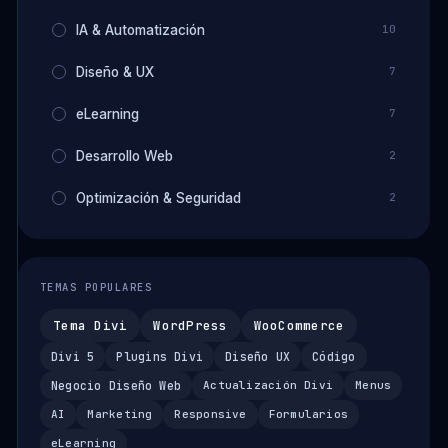
IA & Automatización
10
Diseño & UX
7
eLearning
7
Desarrollo Web
2
Optimización & Seguridad
2
TEMAS POPULARES
Tema Divi
WordPress
WooCommerce
Divi 5
Plugins Divi
Diseño UX
Código
Negocio Diseño Web
Actualización Divi
Menus
AI
Marketing
Responsive
Formularios
eLearning