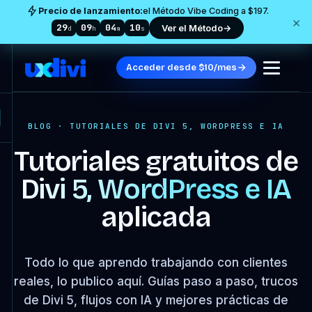
Precio de lanzamiento:
el Método Vibe Coding a $197.
×
29
09
04
09
Ver el Método
→
d
h
m
s
Acceder desde $10/mes
BLOG · TUTORIALES DE DIVI 5, WORDPRESS E IA
Tutoriales gratuitos de
Divi 5, WordPress e IA
aplicada
Todo lo que aprendo trabajando con clientes
reales, lo publico aquí. Guías paso a paso, trucos
de Divi 5, flujos con IA y mejores prácticas de