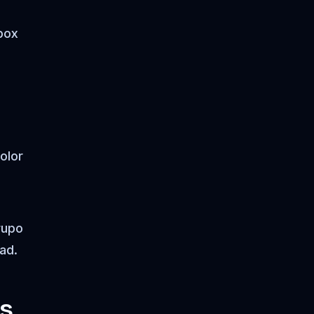
box
olor
rupo
ad.
s