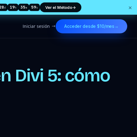
×
28
19
35
58
Ver el Método
→
d
h
m
s
Iniciar sesión
Acceder desde $10/mes
→
$
n Divi 5: cómo