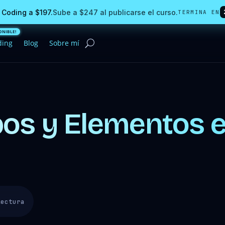
 Coding a $197.
Sube a $247 al publicarse el curso.
TERMINA EN
ding
Blog
Sobre mí
os y Elementos e
lectura