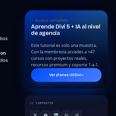
Acceso completo
Aprende Divi 5 + IA al nivel
de agencia
tios
Este tutorial es solo una muestra.
a
Con la membresía accedes a +47
ion
cursos con proyectos reales,
ilos
recursos premium y soporte 1-a-1.
→
Ver planes UXDivi
// COMPARTIR