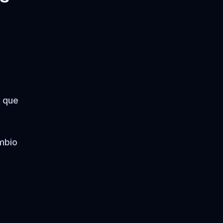
s que
mbio