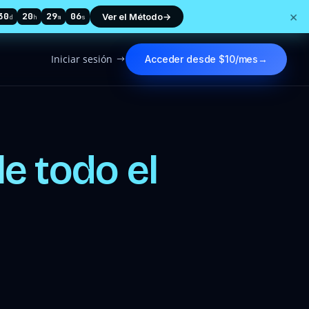
×
30
20
29
05
Ver el Método
→
d
h
m
s
Iniciar sesión
Acceder desde $10/mes
→
$
e todo el