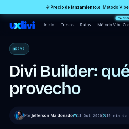
Precio de lanzamiento:
el Método Vibe
Inicio
Cursos
Rutas
Método Vibe Co
DIVI
Divi Builder: qu
provecho
Por
Jefferson Maldonado
11 Oct 2020
10 min de