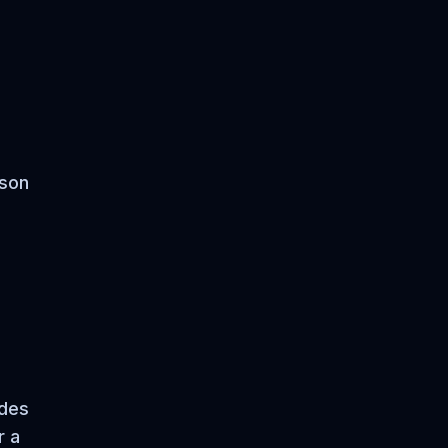
 son
ades
r a