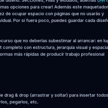
 de diseño: Secciones, Filas y Módulos, además
Divi
t
hísimas opciones para crear! Además este maquetado
vez de ocupar espacio con páginas que no usarás y
idual. Por si fuera poco, puedes guardar cada dise
recurso que no deberías subestimar al arrancar: en lu
t completo con estructura, jerarquía visual y espaci
 formas más rápidas de producir trabajo profesional
 drag & drop (arrastrar y soltar) para insertar todos
los, pegarlos, etc.