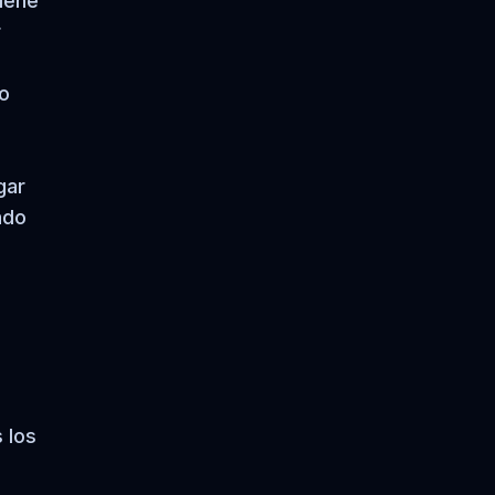
iene
r
ño
gar
ado
 los