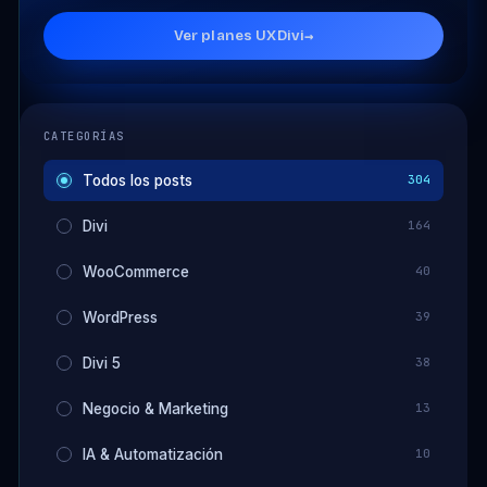
Ver planes UXDivi
→
CATEGORÍAS
Todos los posts
304
Divi
164
WooCommerce
40
WordPress
39
Divi 5
38
Negocio & Marketing
13
IA & Automatización
10