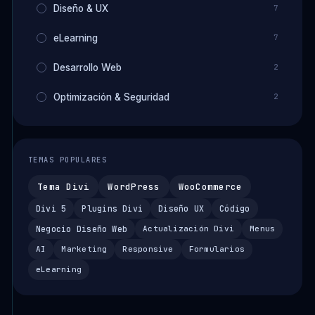
Diseño & UX
7
eLearning
7
Desarrollo Web
2
Optimización & Seguridad
2
TEMAS POPULARES
Tema Divi
WordPress
WooCommerce
Divi 5
Plugins Divi
Diseño UX
Código
Negocio Diseño Web
Actualización Divi
Menus
AI
Marketing
Responsive
Formularios
eLearning