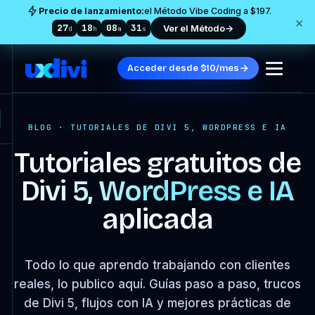
Precio de lanzamiento:
el Método Vibe Coding a $197.
×
27
18
08
31
Ver el Método
→
d
h
m
s
Acceder desde $10/mes
BLOG · TUTORIALES DE DIVI 5, WORDPRESS E IA
Tutoriales gratuitos de
Divi 5, WordPress e IA
aplicada
Todo lo que aprendo trabajando con clientes
reales, lo publico aquí. Guías paso a paso, trucos
de Divi 5, flujos con IA y mejores prácticas de