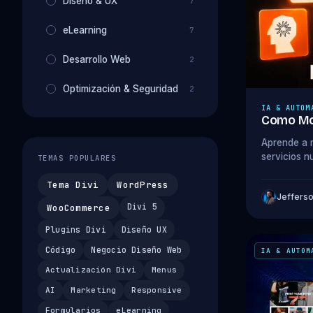
Diseño & UX
7
eLearning
7
Desarrollo Web
2
Optimización & Seguridad
2
IA & AUTOM
Como Mon
Aprende a m
servicios n
TEMAS POPULARES
sobre vende
Tema Divi
WordPress
Jeffers
Divi 5
WooCommerce
Plugins Divi
Diseño UX
Código
Negocio Diseño Web
IA & AUTOM
Actualización Divi
Menus
AI
Marketing
Responsive
Formularios
eLearning