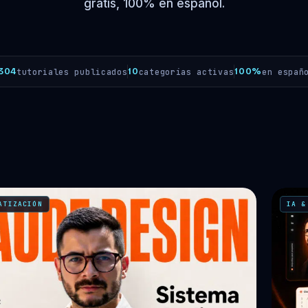
gratis, 100% en español.
304
10
100%
tutoriales publicados
categorías activas
en españ
ATIZACIÓN
IA &