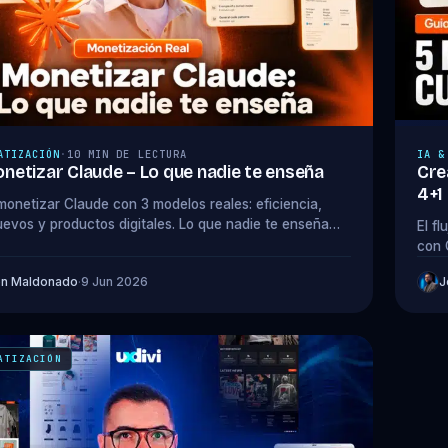
ATIZACIÓN
·
10 MIN DE LECTURA
IA &
etizar Claude – Lo que nadie te enseña
Cre
4+1
onetizar Claude con 3 modelos reales: eficiencia,
uevos y productos digitales. Lo que nadie te enseña
El f
r IA.
con 
Prom
on Maldonado
·
9 Jun 2026
J
ATIZACIÓN