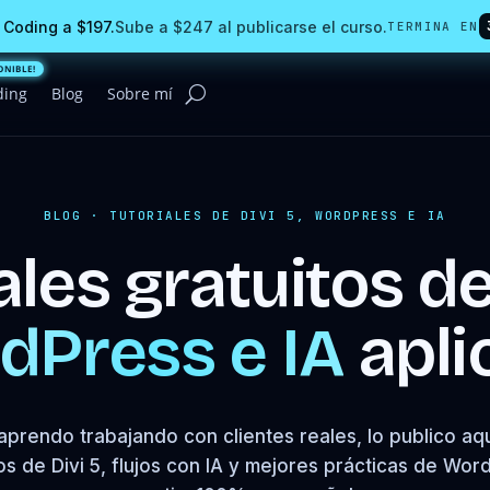
 Coding a $197.
Sube a $247 al publicarse el curso.
TERMINA EN
ding
Blog
Sobre mí
BLOG · TUTORIALES DE DIVI 5, WORDPRESS E IA
ales gratuitos d
dPress e IA
apli
aprendo trabajando con clientes reales, lo publico aqu
os de Divi 5, flujos con IA y mejores prácticas de Wo