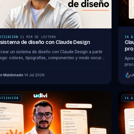
ATIZACIÓN
·
11 MIN DE LECTURA
IA &
 sistema de diseño con Claude Design
Cla
pro
rear un sistema de diseño con Claude Design a partir
logo: colores, tipografías, componentes y modo oscuro
Apre
o.
proc
una s
on Maldonado
·
14 Jul 2026
J
ATIZACIÓN
IA &