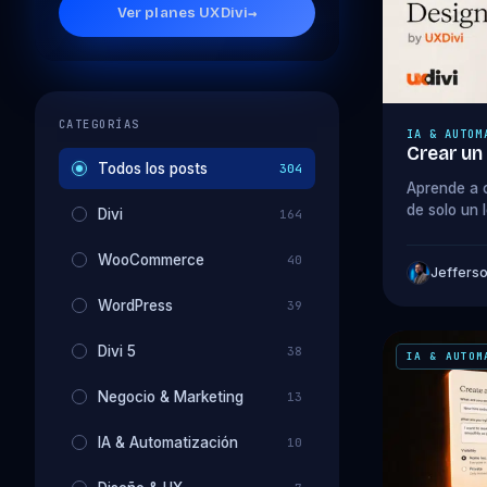
Ver planes UXDivi
→
CATEGORÍAS
IA & AUTOM
Crear un
Todos los posts
304
Aprende a c
de solo un 
Divi
164
paso a pas
WooCommerce
40
Jeffers
WordPress
39
Divi 5
38
IA & AUTOM
Negocio & Marketing
13
IA & Automatización
10