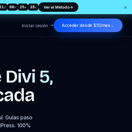
×
31
00
25
27
Ver el Método
→
d
h
m
s
Iniciar sesión
Acceder desde $10/mes
→
$
e
Divi 5,
cada
í. Guías paso
rdPress. 100%