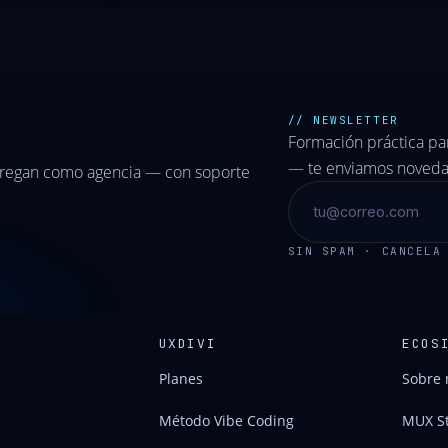
// NEWSLETTER
Formación práctica p
— te enviamos novedad
tregan como agencia — con soporte
SIN SPAM · CANCELA
UXDIVI
ECOS
Planes
Sobre 
Método Vibe Coding
MUX S