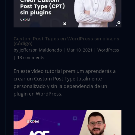
Custom Post Types en WordPress sin plugins
(código)
by
Jefferson Maldonado
|
Mar 10, 2021
|
WordPress
|
13 comments
En este vídeo tutorial premium aprenderás a
crear un Custom Post Type totalmente
personalizado y sin la dependencia de un
plugin en WordPress.