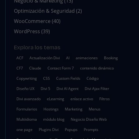
Negocio & Marketing
(13)
Optimización & Seguridad
(2)
WooCommerce
(40)
WordPress
(39)
Explora los temas
ACF
Actualización Divi
AI
animaciones
Booking
CF7
Claude
Contact Form 7
contenido dinámico
Copywriting
CSS
Custom Fields
Código
Diseño UX
Divi 5
Divi AI Agent
Divi Ajax Filter
Divi avanzado
eLearning
enlace activo
Filtros
Formularios
Hostings
Marketing
Menus
Multiidioma
módulo blog
Negocio Diseño Web
one page
Plugins Divi
Popups
Prompts