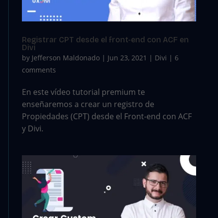
Registrar CPT desde el front-end con ACF en
Divi
by
Jefferson Maldonado
|
Jun 23, 2021
|
Divi
|
6
comments
En este vídeo tutorial premium te
enseñaremos a crear un registro de
Propiedades (CPT) desde el Front-end con ACF
y Divi.