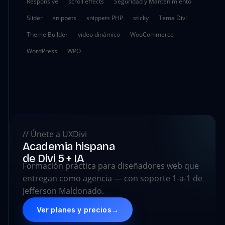
Responsive
scroll effects
Seguridad y Mantenimiento
Slider
snippets
snippets PHP
sticky
Tema Divi
Theme Builder
video dinámico
WooCommerce
WordPress
WPO
// Únete a UXDivi
Academia hispana
de Divi 5 + IA
Formación práctica para diseñadores web que
entregan como agencia — con soporte 1-a-1 de
Jefferson Maldonado.
Ver planes y precios
→