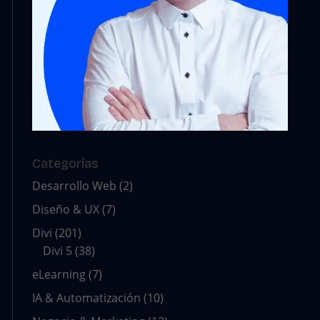
Categorías
Desarrollo Web
(2)
Diseño & UX
(7)
Divi
(201)
Divi 5
(38)
eLearning
(7)
IA & Automatización
(10)