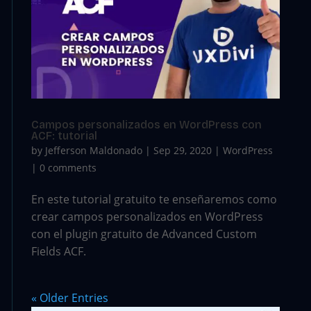
Campos personalizados en WordPress con
ACF: tutorial
by
Jefferson Maldonado
|
Sep 29, 2020
|
WordPress
|
0 comments
En este tutorial gratuito te enseñaremos como
crear campos personalizados en WordPress
con el plugin gratuito de Advanced Custom
Fields ACF.
« Older Entries