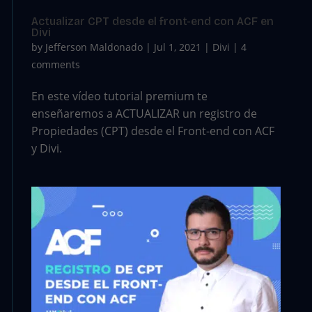
Actualizar CPT desde el front-end con ACF en
Divi
by
Jefferson Maldonado
|
Jul 1, 2021
|
Divi
|
4
comments
En este vídeo tutorial premium te
enseñaremos a ACTUALIZAR un registro de
Propiedades (CPT) desde el Front-end con ACF
y Divi.