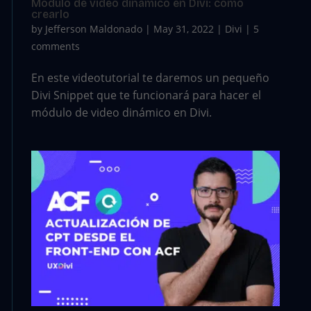
Módulo de video dinámico en Divi: cómo
crearlo
by
Jefferson Maldonado
|
May 31, 2022
|
Divi
|
5
comments
En este videotutorial te daremos un pequeño
Divi Snippet que te funcionará para hacer el
módulo de video dinámico en Divi.