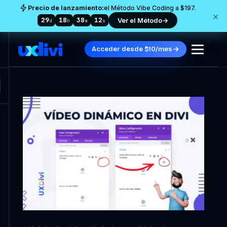
Precio de lanzamiento:
el Método Vibe Coding a $197.
×
29
18
38
11
Ver el Método
→
d
h
m
s
Acceder desde $10/mes