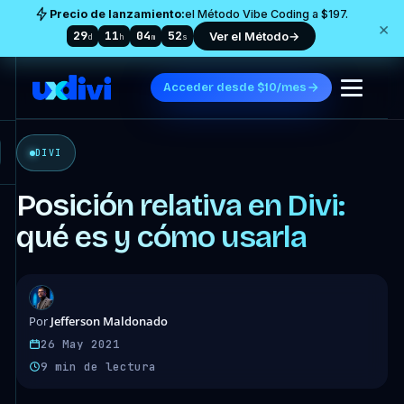
Precio de lanzamiento:
el Método Vibe Coding a $197.
×
29
11
04
49
Ver el Método
→
d
h
m
s
Acceder desde $10/mes
DIVI
Posición relativa en Divi:
qué es y cómo usarla
Jefferson Maldonado
Por
26 May 2021
9 min de lectura