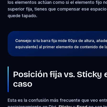
los elementos actúan como si el elemento fijo n
superior fija, tienes que compensar ese espaci
quede tapado.
Consejo:
si tu barra fija mide 60px de altura, añad
equivalente) al primer elemento de contenido de la
Posición fija vs. Sticky 
caso
Esta es la confusión más frecuente que veo ent
posicionamiento en Divi.
Sticky
y
fixed
no son lo