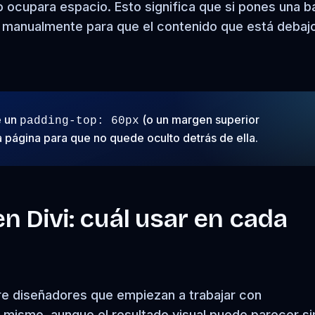
o ocupara espacio. Esto significa que si pones una b
o manualmente para que el contenido que está debaj
e un
(o un margen superior
padding-top: 60px
 página para que no quede oculto detrás de ella.
en Divi: cuál usar en cada
re diseñadores que empiezan a trabajar con
 mismo, aunque el resultado visual puede parecer si