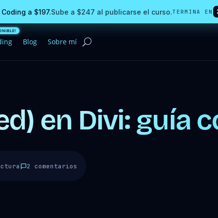
 Coding a $197.
Sube a $247 al publicarse el curso.
TERMINA EN
ding
Blog
Sobre mí
xed) en Divi: guía
ectura
2 comentarios