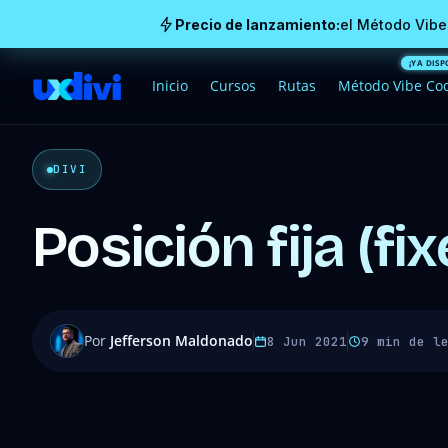
Precio de lanzamiento:
el Método Vibe
Inicio
Cursos
Rutas
Método Vibe Co
DIVI
Posición fija (fi
Por
Jefferson Maldonado
8 Jun 2021
9 min de l