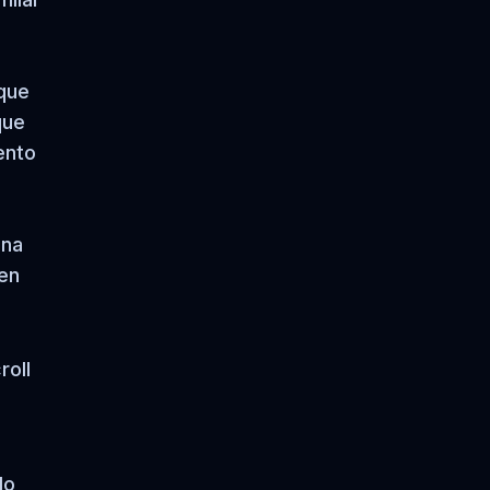
que
que
ento
ina
 en
roll
do