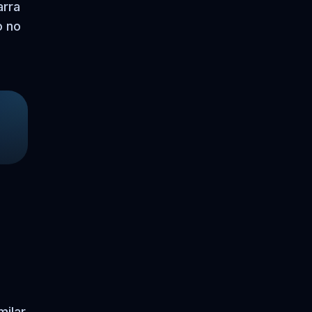
arra
o no
milar