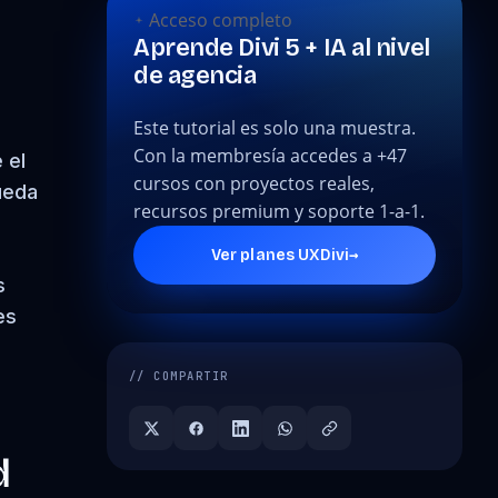
Acceso completo
Aprende Divi 5 + IA al nivel
de agencia
Este tutorial es solo una muestra.
Con la membresía accedes a +47
 el
cursos con proyectos reales,
ueda
recursos premium y soporte 1-a-1.
→
Ver planes UXDivi
s
es
// COMPARTIR
d