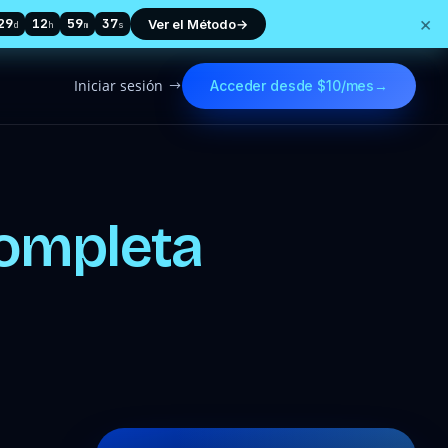
×
29
12
59
36
Ver el Método
→
d
h
m
s
Iniciar sesión
Acceder desde $10/mes
→
$
 completa