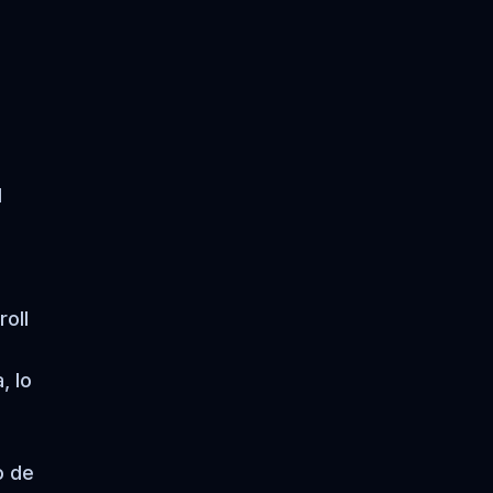
a
l
roll
, lo
o de